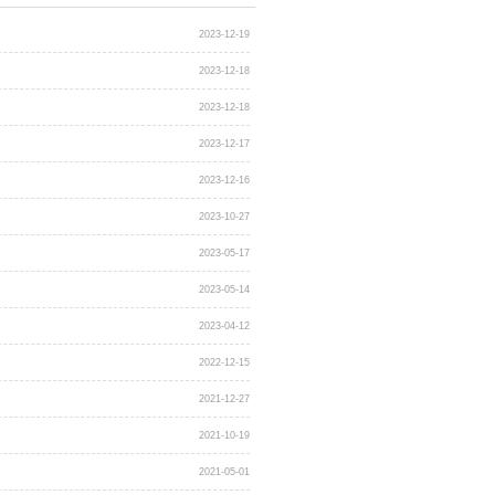
论坛在三亚开幕 专家学者为海南发展建言献策
盟2023智库论坛在海口举行
论坛在三亚开幕 专家学者为海南发展建言献策
个金融比赛在三亚学院开赛
生参与开放银行产品及应用研发项目课程项目发布