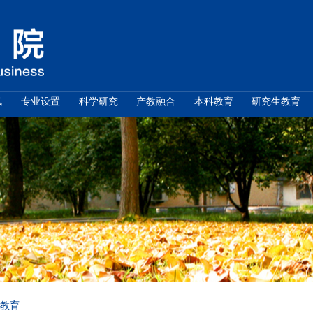
学院概况
新闻资讯
专业设置
科学研究
通知公告