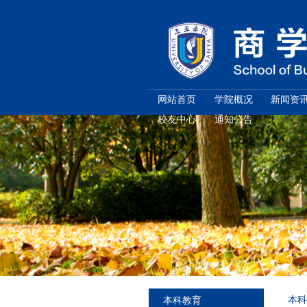
网站首页
校友中心