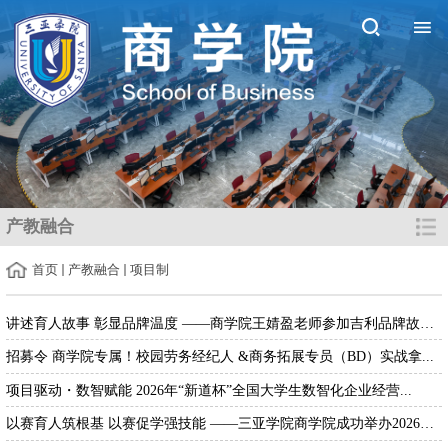
产教融合
首页
产教融合
项目制
讲述育人故事 彰显品牌温度 ——商学院王婧盈老师参加吉利品牌故事...
招募令 商学院专属！校园劳务经纪人 &商务拓展专员（BD）实战拿...
项目驱动・数智赋能 2026年“新道杯”全国大学生数智化企业经营...
以赛育人筑根基 以赛促学强技能 ——三亚学院商学院成功举办2026年...