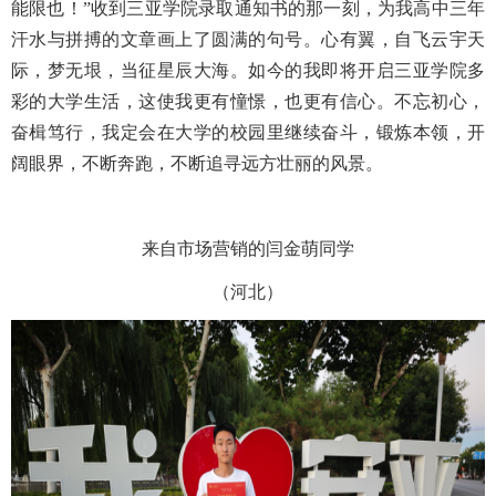
能限也！”收到三亚学院录取通知书的那一刻，为我高中三年
汗水与拼搏的文章画上了圆满的句号。心有翼，自飞云宇天
际，梦无垠，当征星辰大海。如今的我即将开启三亚学院多
彩的大学生活，这使我更有憧憬，也更有信心。不忘初心，
奋楫笃行，我定会在大学的校园里继续奋斗，锻炼本领，开
阔眼界，不断奔跑，不断追寻远方壮丽的风景。
来自市场营销的闫金萌同学
（河北）