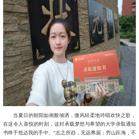
当夏日的朝阳如画般倾洒，微风轻柔地吟唱欢快之歌，
在这令人喜悦的时刻，这封承载梦想与希望的大学录取通知
书终于抵达我的手中。“志之所趋，无远弗届；穷山距海，不