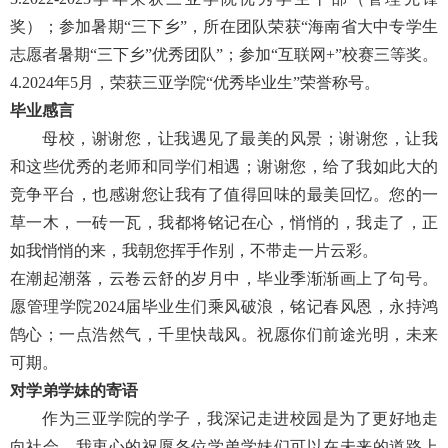
奖）；参加暑期“三下乡”，所在团队荣获“海南省大中专学生
志愿者暑期“三下乡”优秀团队”；参加“互联网+”校赛三等奖。
4.2024年5月，荣获三亚学院“优秀毕业生”荣誉称号。
毕业感言
母校，谢谢您，让我遇见了最美的风景；谢谢您，让我
和这些优秀的老师和同学们相遇；谢谢您，给了我如此大的
竞争平台，也感谢您让我有了值得回味的最美回忆。您的一
草一木，一砖一瓦，我都将铭记在心，悄悄的，我走了，正
如我悄悄的来，我朝您挥手作别，不带走一片云彩。
在潮起潮落，云卷云舒的岁月中，毕业季渐渐画上了句号。
愿管理学院2024届毕业生们乘风破浪，铭记春风恩，永持鸿
鹄心；一点浩然气，千里快哉风。祝愿你们前途光明，未来
可期。
对学弟学妹的寄语
作为三亚学院的学子，我深记走进校园是为了更好地走
向社会。我衷心的祝愿各位学弟学妹们可以在未来的道路上