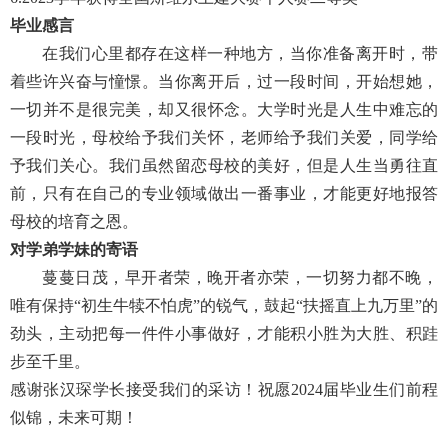
毕业感言
在我们心里都存在这样一种地方，当你准备离开时，带
着些许兴奋与憧憬。当你离开后，过一段时间，开始想她，
一切并不是很完美，却又很怀念。大学时光是人生中难忘的
一段时光，母校给予我们关怀，老师给予我们关爱，同学给
予我们关心。我们虽然留恋母校的美好，但是人生当勇往直
前，只有在自己的专业领域做出一番事业，才能更好地报答
母校的培育之恩。
对学弟学妹的寄语
蔓蔓日茂，早开者荣，晚开者亦荣，一切努力都不晚，
唯有保持“初生牛犊不怕虎”的锐气，鼓起“扶摇直上九万里”的
劲头，主动把每一件件小事做好，才能积小胜为大胜、积跬
步至千里。
感谢张汉琛学长接受我们的采访！祝愿2024届毕业生们前程
似锦，未来可期！