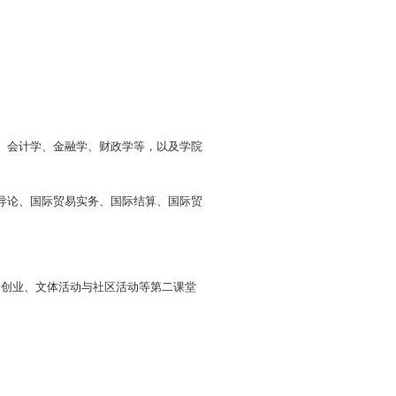
关岗位工作，具有社会责任感、创新精神、实践能力、
科
基础理论课程。
、
国际服务贸易、
物流学、国际金融、
国际投资、
世界
国际贸易函电、外贸单证实务、商务英语视听说、
跨境