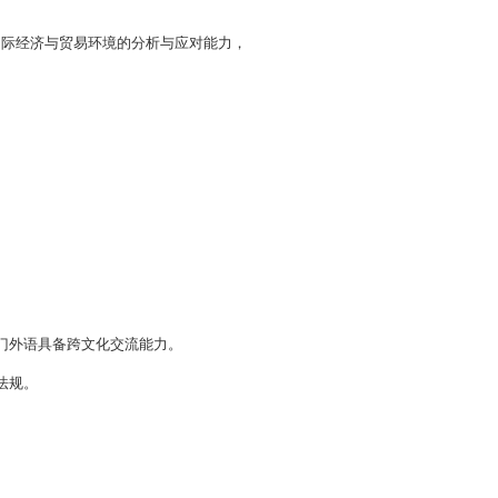
、跨国公司、
跨境电商领域、
金融机构及其他机关企事
商务、金融
等行业的职业群或岗位群，从事
进出口
、
货
贸易自由化与便利化水平的进一步提升
，对
国际经济与