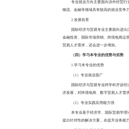
（2
）授予
（二）知识
1.
核心课程
（1
）
学科
特色课程
专业入
（2
）主要
易函电、外贸单
2.
实习和社
军事技能、
实践课程；产教