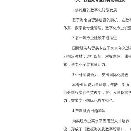
1.
学习本专
（1
）
专业
国际经济与
济发展，对跨境
（2
）
专业
本专业基于
提出针对性的解
2.
学习本专
本专业
既
注
能进行多元文化