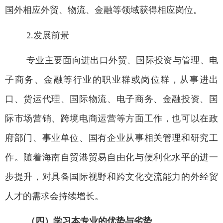
国外相应外贸、物流、金融等领域获得相应岗位。
2.
发展前景
专业主要面向
进出口外贸
、
国际投资与管理
、
电
子商务、金融
等行业的职业群或岗位群，从事
进出
口
、
货运代理、国际物流、电子商务、金融投资、国
际市场营销、跨境电商运营等
方面
工作
，
也可以
在政
府部门、事业单位、国有企业从事
相关
管理和研究工
作。随着
海南自贸港贸易自由化与便利化水平的进一
步提升
，对具备国际视野和跨文化交流能力的
外经贸
人才的需求
会
持续增长。
（四）学习本专业的优势与劣势