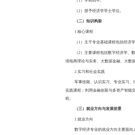
单位，从事数字
作，具有社会责
2.
研究内容
（1
）基础
（2
）
数字
（3
）
数字
与数据可视化、
3.
学制与学
（1
）学制
（2
）授予