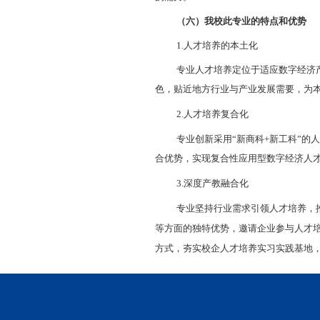
（1
）就业
数字经济是
战略的不断推进
分广泛，就业前
（2
）
跨学
本专业基于
运营与管理能力
2.
学习本专
专业注重经
有较高的要求。