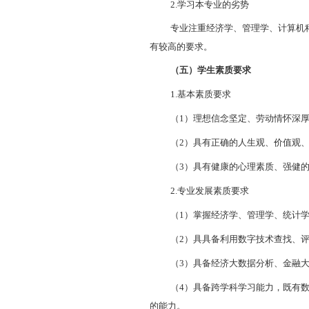
（三）就业
1.
就业方向
数字经济
专
化转型中衍生出
2.
发展前景
数字经济
专
运营与管理、数
急迫。
（四）学习
1.
学习本专