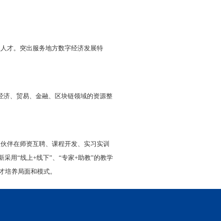
经济社会发展模式的重要经济形态，也是我国经济转型
字化产品开发与运营、政府与社区数字化治理等具体岗
计算机科学等交叉学科，既培养学生经济问题分析与决
掌握，突出
数字技术在经济
领域
的
融合应用，
因此专业