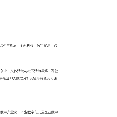
创新、数字化治理、数据价值化等、产业数字化规划与
高水平应用型人才。
科基础
理论课程。
网络经济学、数据库原理及应用、云计算导论
等专业特
技术与设计、
数据结构与算法
、数字贸易、金融科技、
据财务分析
等
应用课程。