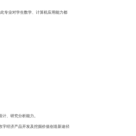
互联网、智能制造、金融、新零售
等
领域，
以及数字产
能制造、金融、新零售等
产
业的职业群或岗位群，从事
营
等方面
工作。
随着数字经济产业的蓬勃发展，对数字