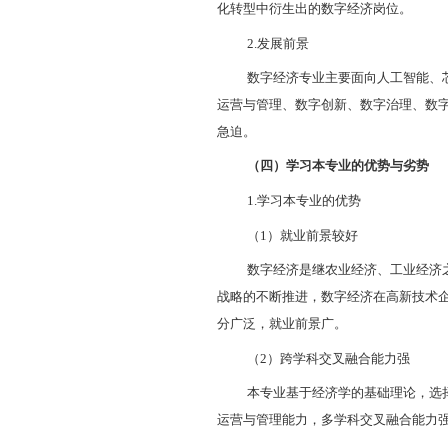
（二）知识
1.
核心课程
（1
）主干
（2
）主要
境电商理论与实
2.
实习和社
军事技能、
实践课程；
利用
程。