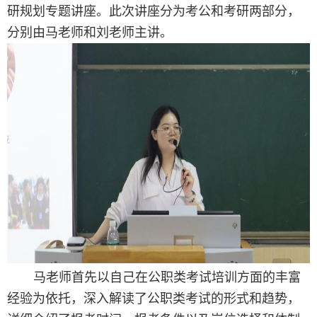
研规划专题讲座。此次
讲座分为考公和考研两部分，
分别由马老师和刘老师主讲
。
马
老师
首先
以自己在
公职类
考试培训方面的丰富
经验为依托，深入解读了
公职类
考试
的
形式和趋势，