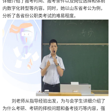
详细
介绍了报考时间、报考条件
以及
岗位选择和体制
内数字化转型
等内容
。
同时，她
以山东省考公为例，
分析
了
各省份公职类考试的难易程度
。
刘
老师从指导经验出发，为
与会学生
详细介绍了
为什么考研、考研的择校问题和备考技巧
等内容
，强