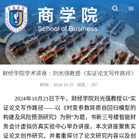
财经学院学术讲座：刘光强教授《实证论文写作路径》
时间：2024-10-25
浏览：
207
2024
年
10
月
23
日
下午
，财经学院
刘光强
教授
以
“
实
证论文写作路径——以《时变参数异质自回归模型的
构建及风险预测研究》为例
”
为题，
书新
三
号楼
智能财
务会计虚拟仿真实验中心举办讲座
。本次讲座聚焦
实
证论文创作研究
，并着重探讨了
论文研究内容以及创