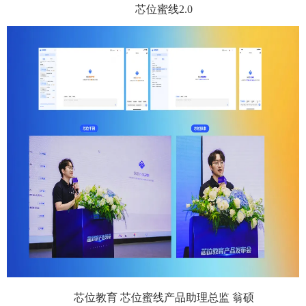
芯位蜜线2.0
芯位教育 芯位蜜线产品助理总监 翁硕