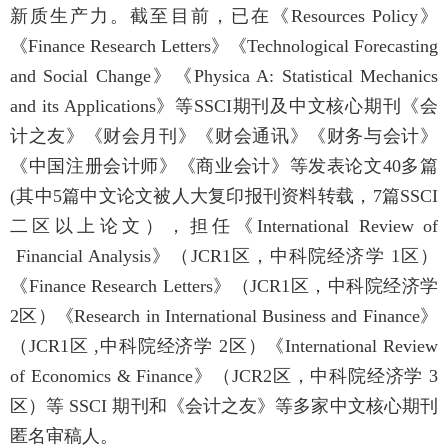
新质生产力。截至目前，已在《
Resources Policy
》
《
Finance Research Letters
》《
Technological Forecasting
and Social Change
》《
Physica A: Statistical Mechanics
and its Applications
》等
SSCI
期刊及中文核心期刊《会
计之友》《财会月刊》《财会通讯》《财务与会计》
《中国注册会计师》《商业会计》等发表论文
40
多篇
(
其中
5
篇中文论文被人大复印报刊资料转载，
7
篇
SSCI
二区以上论文），担任《
International Review of
Financial Analysis
》（
JCR1
区，中科院经济学
1
区）
《
Finance Research Letters
》（
JCR1
区，中科院经济学
2
区）《
Research in International Business and Finance
》
（
JCR1
区
,
中科院经济学
2
区）《
International Review
of Economics & Finance
》（
JCR2
区，中科院经济学
3
区）等
SSCI
期刊和《会计之友》等多家中文核心期刊
匿名审稿人。