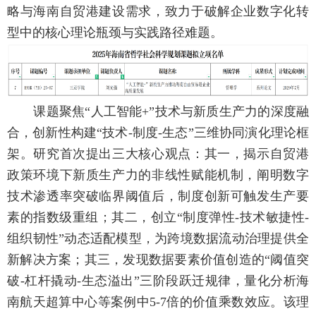
略与海南自贸港建设需求，致力于破解企业数字化转
型中的核心理论瓶颈与实践路径难题。
课题聚焦“人工智能
+”
技术与新质生产力的深度融
合，创新性构建“技术
-
制度
-
生态”三维协同演化理论框
架。研究首次提出三大核心观点：其一，揭示自贸港
政策环境下新质生产力的非线性赋能机制，阐明数字
技术渗透率突破临界阈值后，制度创新可触发生产要
素的指数级重组；其二，创立“制度弹性
-
技术敏捷性
-
组织韧性”动态适配模型，为跨境数据流动治理提供全
新解决方案；其三，发现数据要素价值创造的“阈值突
破
-
杠杆撬动
-
生态溢出”三阶段跃迁规律，量化分析海
南航天超算中心等案例中
5-7
倍的价值乘数效应。该理