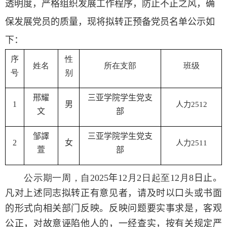
透明度，严格组织发展工作程序，防止不正之风，确
保发展党员的质量，现将
拟转正
预备党员名单公示如
下：
序
性
姓名
所在支部
班级
号
别
邢耀
三亚
学院学生党支
1
男
人力
2512
文
部
邹譯
三亚
学院学生党支
2
女
人力
2511
萱
部
公示期一周，自
2025
年
12
月
2
日起至
12
月
8
日止。
凡对上述同志
拟转正
有意见者，请及时以口头或书面
的形式向相关部门反映。反映问题要实事求是，客观
公正，对故意诬陷他人的，一经查实，按有关规定严