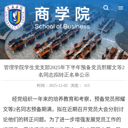
管理学院学生党支部2025年下半年预备党员邢耀文等2
名同志拟转正名单公示
时间：2025-12-02
浏览：
115
经党组织一年来的培养教育和考察，预备党员
邢耀
文
等
2
名
同志预备期满，拟在近期召开党员大会分别讨
论他们的转正问题。为了进一步增强发展党员工作的