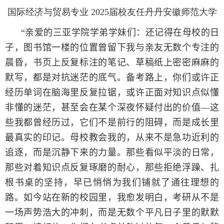
国际经济与贸易专业 2025届校友任丹丹安徽师范大学
“
亲爱的三亚学院学弟学妹们：还记得在母校的日
子，图书馆一楼的位置曾留下我与亲友无数个专注的
晨昏，书页上反复标注的笔记、草稿纸上密密麻麻的
默写，都是对抗迷茫的底气。备考路上，你们或许正
经历单词在脑海里反复拉锯，或许正面对知识点似懂
非懂的迷茫，甚至会在某个深夜怀疑付出的价值—这
些我都曾经历过，它们不是前行的阻碍，而是成长里
最真实的印记。母校教会我的，从来不是急功近利的
追逐，而是沉静下来的力量。那些看似平淡的日常，
那些对着知识点反复琢磨的耐心，那些拒绝浮躁、扎
根书桌的坚持，早已悄悄为我们铺就了通往理想的
路。如今站在新的校园里，我愈发明白，考研从不是
一场声势浩大的冲刺，而是无数个平凡日子里的默默