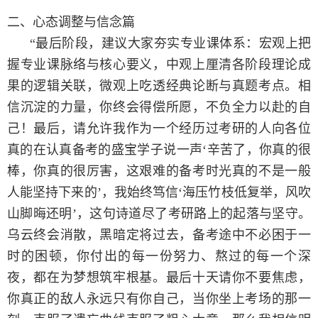
二、心态调整与信念篇
“
最后阶段，建议大家夯实专业课体系：宏观上把
握专业课脉络与核心要义，中观上厘清各阶段理论成
果的逻辑关联，微观上吃透经典论断与真题考点。相
信沉淀的力量，你终会得偿所愿，不负全力以赴的自
己！最后，请允许我作为一个经历过考研的人向各位
真的在认真备考的盛宝学子说一声‘辛苦了，你真的很
棒，你真的很厉害，这艰难的备考时光真的不是一般
人能坚持下来的’，我始终笃信‘海压竹枝低复举，风吹
山脚晦还明’，这句诗道尽了考研路上的起落与坚守。
乌云终会消散，黑暗定将过去，备考途中不必困于一
时的困顿，你付出的每一份努力、熬过的每一个深
夜，都在为梦想筑牢根基。最后十天请你不要焦虑，
你真正的敌人永远只有你自己，当你坐上考场的那一