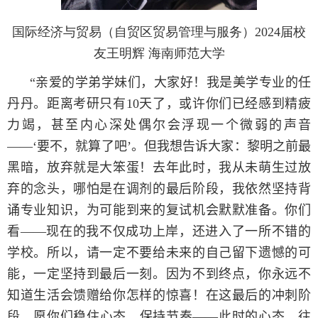
国际经济与贸易（自贸区贸易管理与服务）2024届校
友王明辉 海南师范大学
“
亲爱的学弟学妹们，大家好！我是美学专业的任
丹丹。距离考研只有
10
天了，或许你们已经感到精疲
力竭，甚至内心深处偶尔会浮现一个微弱的声音
——‘要不，就算了吧’。但我想告诉大家：黎明之前最
黑暗，放弃就是大笨蛋！去年此时，我从未萌生过放
弃的念头，哪怕是在调剂的最后阶段，我依然坚持背
诵专业知识，为可能到来的复试机会默默准备。你们
看——现在的我不仅成功上岸，还进入了一所不错的
学校。所以，请一定不要给未来的自己留下遗憾的可
能，一定坚持到最后一刻。因为不到终点，你永远不
知道生活会馈赠给你怎样的惊喜！在这最后的冲刺阶
段，愿你们稳住心态、保持节奏——此时的心态，往