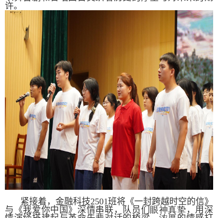
许。
紧接着，金融科技
2501
班将《一封跨越时空的信》
与《我爱你中国》深情串联，
队员们
眼神真挚
，用深
情
演绎
搭建起与革命先辈对话的桥梁，
浓厚
的情感打