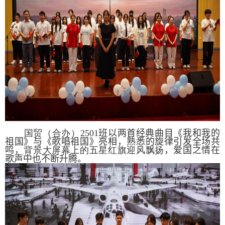
国贸（合办）
2501
班以两首经典曲目《我和我的
祖国》与《歌唱祖国》亮相，熟悉的旋律引发全场共
鸣，
背景大屏幕上的五星红旗迎风飘扬
，爱国之情在
歌声中
也
不断升腾。