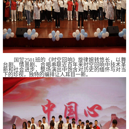
国贸
2501
班的《时空回响》旋律婉转悠长，
以舞
台剧、情景剧、合唱串联近百年来时空回响中技术革
新和社会进步，整场演出
中饱含对历史的缅怀与对当
下的珍视，独特的编排让人耳目一新。