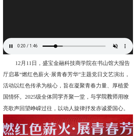
12
月
11
日，盛宝金融科技商学院在书山馆大报告
厅启幕“燃红色薪火
·
展青春芳华”主题党日文艺演出，
活动以红色传承为核心，旨在凝聚青春力量、厚植爱
国情怀。
2025
级全体
同学
齐聚一堂，
与学院教师
用嘹
亮歌声回望峥嵘过往，以动人旋律抒发赤诚爱国心。