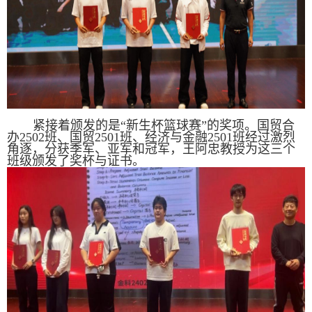
紧接着颁发的是“新生杯篮球赛”的奖项。国贸合
办
2502
班、国贸
2501
班、经济与金融
2501
班经过激烈
角逐，分获季军、亚军和冠军，王阿忠教授为这三个
班级颁发了奖杯与证书。