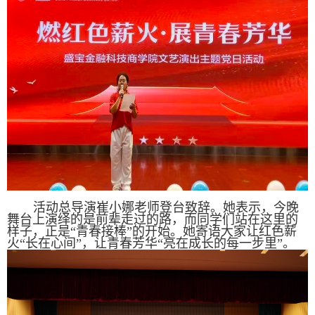
活动总导演崔小娜老师登台致辞。她表示，今晚
舞台上演绎的是前辈走过的路，而同学们站在这里的
样子，正是“青春接棒”的开始。她寄语大家让红色薪
火“长在心间”，让青春芳华“亮在成长的每一步里”。