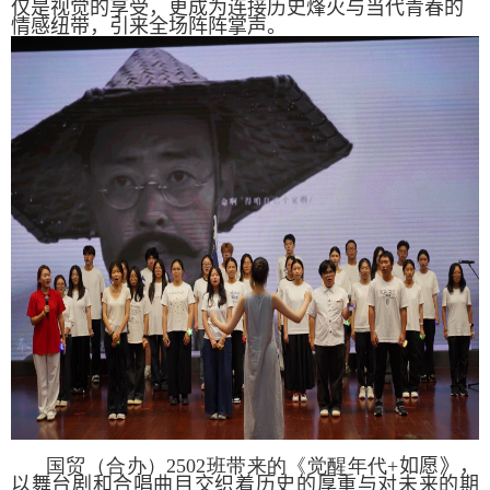
仅是视觉的享受，更成为连接历史烽火与当代青春的
情感纽带，引来全场阵阵掌声。
国贸（合办）
2502
班带来的《觉醒年代
+
如愿》，
以舞台剧和合唱曲目
交织着历史的厚重与对未来的期