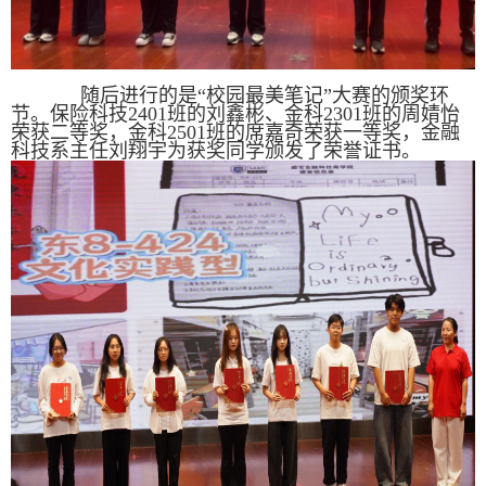
随后进行的是“校园最美笔记”大赛的颁奖环
节。保险科技
2401
班的刘鑫彬、金科
2301
班的周婧怡
荣获二等奖，金科
2501
班的席嘉奇荣获一等奖，
金融
科技系
主任刘翔宇为获奖同学颁发了荣誉证书。