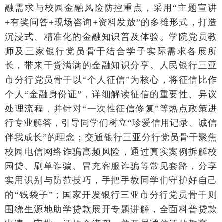
融需求与校园金融风险防控重点，采用
“
主题宣讲
+
有奖问答
+
现场咨询
+
资料发放
”
的多维形式，打造
沉浸式、精准化的金融知识普及体验。学院党员教
师及三家银行党员骨干结合学子实际需求各展所
长，带来干货满满的金融知识分享。人民银行三亚
市分行党员骨干以
“
个人征信
”
为核心，将征信比作
个人
“
金融身份证
”
，详细解读征信的重要性、异议
处理流程，并针对
“
一次性征信修复
”
等热点政策进
行专业解答，引导同学们树立
“
珍爱信用记录、诚信
伴我成长
”
的理念；交通银行三亚分行党员骨干聚焦
校园电信网络诈骗高频风险，通过真实案例拆解校
园贷、刷单诈骗、冒充客服诈骗等常见套路，分享
实用识别与防范技巧，手把手教同学们守护好自己
的
“
钱袋子
”
；国家开发银行三亚市分行党员骨干则
围绕生源地助学贷款展开专题讲解，全面科普贷款