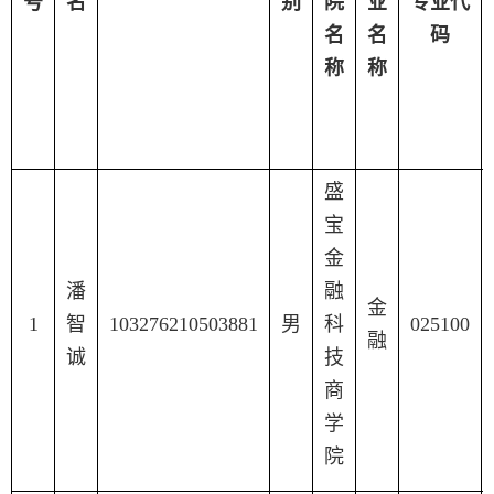
号
名
别
院
业
专业代
名
名
码
称
称
盛
宝
金
潘
融
金
1
智
103276210503881
男
科
025100
融
诚
技
商
学
院