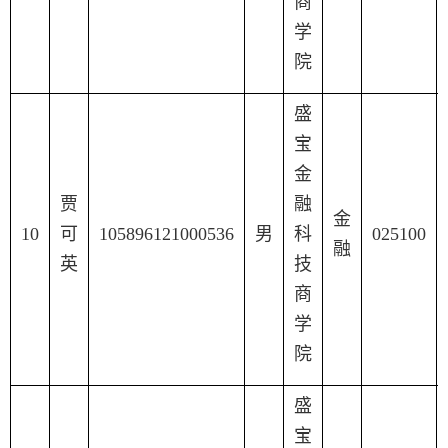
商
学
院
盛
宝
金
贾
融
金
10
可
105896121000536
男
科
025100
融
英
技
商
学
院
盛
宝