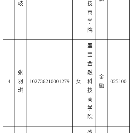
岐
技
商
学
院
盛
宝
金
张
融
金
4
羽
102736210001279
女
科
025100
融
琪
技
商
学
院
盛