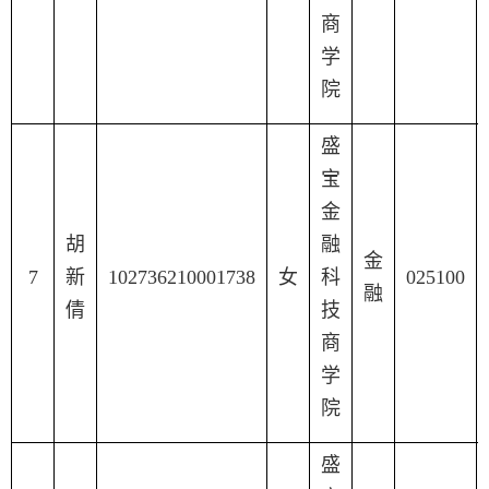
商
学
院
盛
宝
金
胡
融
金
7
新
102736210001738
女
科
025100
融
倩
技
商
学
院
盛