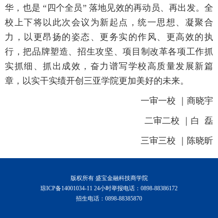
华，也是 “四个全员” 落地见效的再动员、再出发。全
校上下将以此次会议为新起点，统一思想、凝聚合
力，以更昂扬的姿态、更务实的作风、更高效的执
行，把品牌塑造、招生攻坚、项目制改革各项工作抓
实抓细、抓出成效，奋力谱写学校高质量发展新篇
章，以实干实绩开创三亚学院更加美好的未来。
一审一校 ｜商晓宇
二审二校 ｜白 磊
三审三校 ｜陈晓昕
版权所有 盛宝金融科技商学院
琼ICP备14001034-11 24小时举报电话：0898-88386172
招生电话：0898-88385870