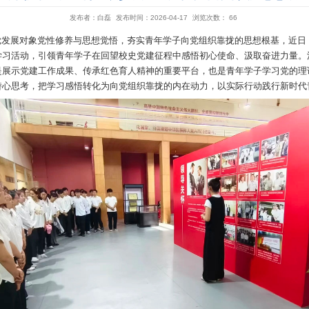
商学院学生党支部组织
发布者：白磊
发
发展培养工作，提升入党发展对象党性修养与思想觉悟
展厅，开展沉浸式参观学习活动，引领青年学子在回望
她表示，学校党建展厅是展示党建工作成果、传承红色
观为契机，深学细悟、潜心思考，把学习感悟转化为向