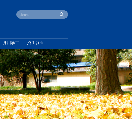
产教融合
本科教育
研究生教育
党团