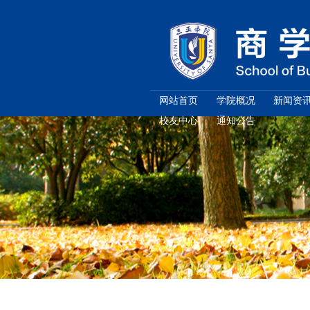
网站首页
校友中心