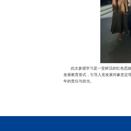
在讲解员的
教育教学、师德
认识，接受了一