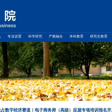
学院概况
新闻资讯
专业设置
科学研究
通知公告