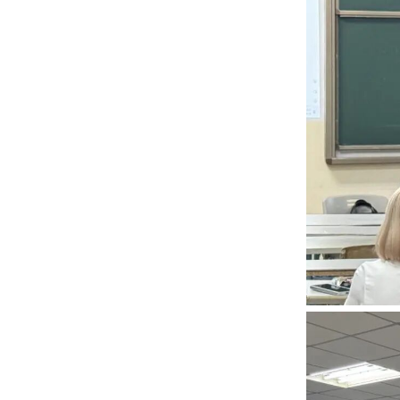
壹方企服集团
拥有壹方华信会
19 市县设有直
此次专场招
深化合作，共建