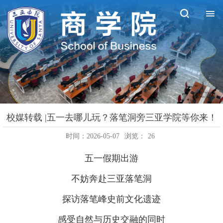
校媒转载 |五一去哪儿玩？落笔洞旁三亚学院等你来！
时间：2026-05-07
浏览：
26
五一假期出游
不妨奔赴三亚落笔洞
探访落笔峰史前文化遗迹
感受自然与历史交融的同时