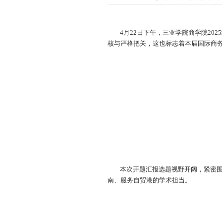
严
4月22日
核与严格把关，