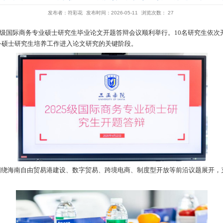
把质量关口，筑牢学术根基——商学院20
发布者：符彩花
下午，三亚学院商学院2025级国际商务专业硕士研究生
这也标志着本届国际商务硕士研究生培养工作进入论文