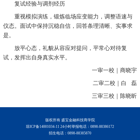
复试经验与调剂经历
重视模拟演练，锻炼临场应变能力，调整语速与
仪态。面试中保持沉稳自信，回答条理清晰、实事求
是。
放平心态，礼貌从容应对提问，平常心对待复
试，发挥出自身真实水平。
一审一校｜商晓宇
二审二校｜白 磊
三审三校｜陈晓昕
版权所有 盛宝金融科技商学院
琼ICP备14001034-11 24小时举报电话：0898-88386172
招生电话：0898-88385870