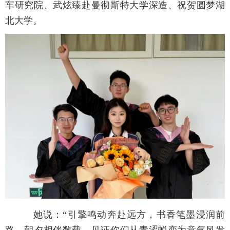
车研究院、武炫臻赴曼彻斯特大学深造、祝贺圆梦湖
北大学。
她说：“引擎鸣动奔赴远方，书香笔墨浸润前