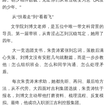
路。朝夕相伴数载，见证你们从青涩蜕变为意气风发
的少年。”
从“扶着走”到“看着飞”
文学院刘博文老师，是五位中唯一带文科背景的
导员。第一届带班，从青涩忐忑到沉稳笃定，她用了
四年。
大一竞选团支书，朱贵涛紧张到忘词，落败后满
心失落。刘博文没有安慰几句就翻篇，而是一步步教
他：怎么组织班会、怎么和同学沟通、怎么处理矛
盾。
每次朱贵涛来求助，她都先听、再问、最后给方
法，从不代劳。大四面对吉利集团选拔，朱贵涛怯于
报名，刘博文主动帮他打磨资料、梳理流程、反复模
拟。最终，他成功入职浙江吉利控股集团。