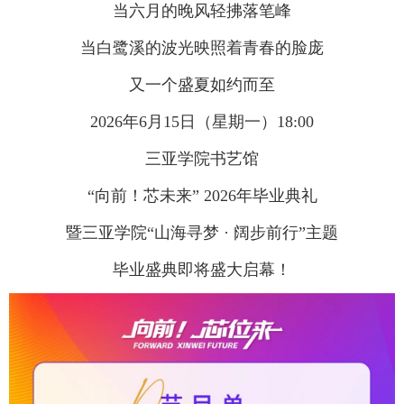
当六月的晚风轻拂落笔峰
当白鹭溪的波光映照着青春的脸庞
又一个盛夏如约而至
2026
年
6
月
15
日（星期一）
18:00
三亚学院书艺馆
“向前！芯未来”
2026
年毕业典礼
暨三亚学院
“山海寻梦 · 阔步前行”主题
毕业盛典即将盛大启幕！