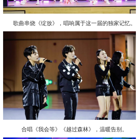
歌曲串烧
《绽放》
，唱响属于这一届的独家记忆。
合唱
《我会等》
《越过森林》，温暖告别。