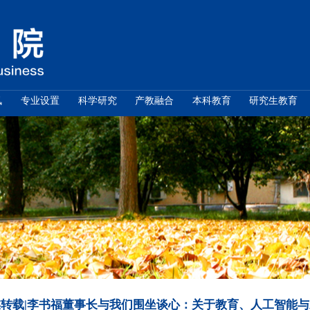
学院概况
新闻资讯
专业设置
科学研究
通知公告