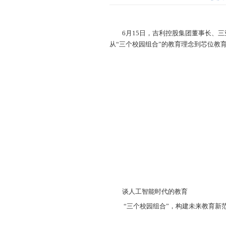
6月15日
从“三个校园组