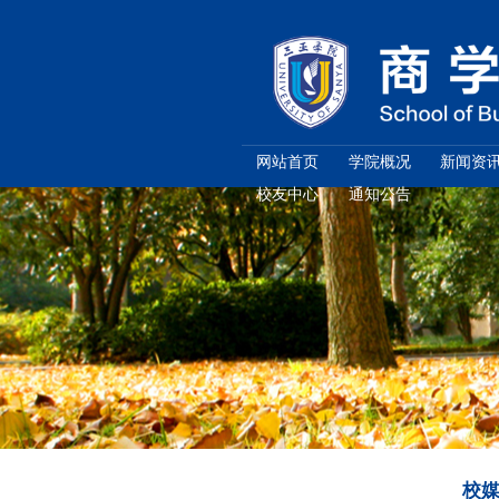
网站首页
校友中心