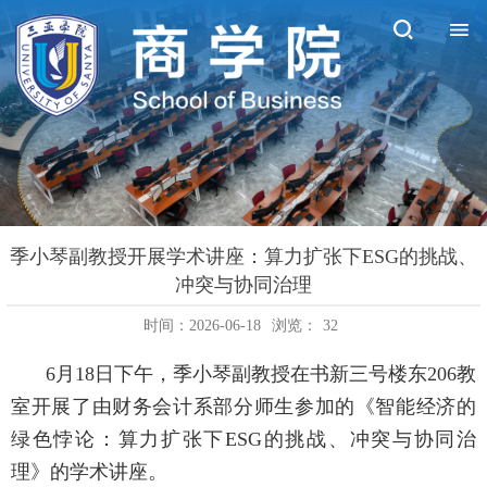
季小琴副教授开展学术讲座：算力扩张下ESG的挑战、
冲突与协同治理
时间：2026-06-18
浏览：
32
6
月
1
8
日下午，季小琴副教授在
书新三号楼东
206
教
室开展了由财务会计系部分师生参加的
《智能经济的
绿色悖论：算力扩张下
ESG
的挑战、冲突与协同治
理》
的学术讲座。